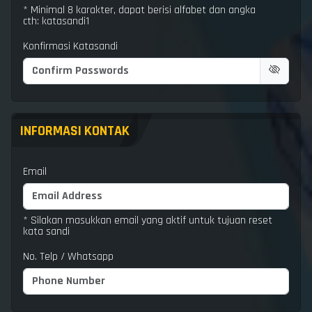
* Minimal 8 karakter, dapat berisi alfabet dan angka
cth: katasandi1
Konfirmasi Katasandi
INFORMASI KONTAK
Email
* Silakan masukkan email yang aktif untuk tujuan reset
kata sandi
No. Telp / Whatsapp