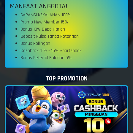
MANFAAT ANGGOTA!
GARANSI KEKALAHAN 100%
Promo New Member 15%
Bonus 10% Depo Harian
Deposit Pulsa Tanpa Potongan
Bonus Rollingan
Cashback 10% - 15% Sportsbook
Bonus Referral Bulanan 5%
TOP PROMOTION