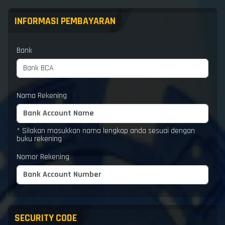
INFORMASI PEMBAYARAN
Bank
Nama Rekening
* Silakan masukkan nama lengkap anda sesuai dengan
buku rekening
Nomor Rekening
SECURITY CODE