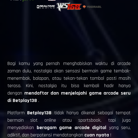
Bagi kamu yang pernah menghabiskan waktu di arcade
zaman dulu, nostalgia akan sensasi bermain game tembak-
menembak, balapan, atau tekan-tekan tombol pasti masih
terasa. Kini, nostalgia itu bisa kembali hadir hanya
dengan
mendaftar dan menjelajahi game arcade seru
di Betplay138
.
Platform
Betplay138
tidak hanya dikenal sebagai tempat
bermain slot online atau sportsbook, tapi juga
menyediakan
beragam game arcade digital
yang seru,
adiktif, dan berpotensi mendatangkan
cuan nyata
!