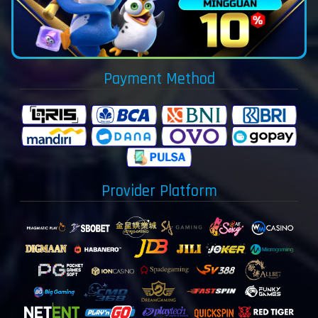
Payment Method
Provider Platform